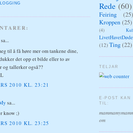
Rede
(60)
LOGGING
Feiring
(25
Kroppen
(25)
NTARER:
(4)
Kul
LivetHavetDøde
a...
Ting
(22)
(12)
eg til å få høre mer om tankene dine,
dukker det opp et bilde eller to av
r og tallerker også??
TELJAR
AL
RS 2010 KL. 23:21
E-POST KAN
My
sa...
TIL:
mammamymamm
r know ;)
om
RS 2010 KL. 23:25