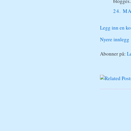
blogges.
24. MA
Legg inn en k
Nyere innlegg
Abonner på:
L