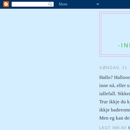
-I
SØNDAG 21.
Hallo? Hallooo,
inne nå, eller
iallefall. Sikke
Trur ikkje du k
ikkje baderomsf
Men eg kan dela
LAGT INN AV