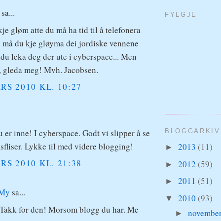
a...
FYLGJE
kje gløm atte du må ha tid til å telefonera
 må du kje gløyma dei jordiske vennene
 du leka deg der ute i cyberspace... Men
l, gleda meg! Mvh. Jacobsen.
RS 2010 KL. 10:27
u er inne! I cyberspace. Godt vi slipper å se
BLOGGARKIV
fliser. Lykke til med videre blogging!
2013
(11)
►
RS 2010 KL. 21:38
2012
(59)
►
2011
(51)
►
My
sa...
2010
(93)
▼
 Takk for den! Morsom blogg du har. Me
novembe
►