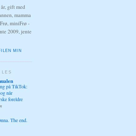
 år, gift med
nnen, mamma
leFrø, miniFrø -
nte 2009, jente
FILEN MIN
 LES
nualen
ing på TikTok:
 og når
rske foreldre
en
nna. The end.