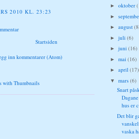
oktober
(
►
RS 2010 KL. 23:23
septemb
►
august
(8
►
ommentar
juli
(6)
►
Startsiden
juni
(16)
►
egg inn kommentarer (Atom)
mai
(16)
►
april
(17
►
mars
(6)
▼
Snart påsk
Dagane 
hus er c
Det blir g
vanskel
vaska hå