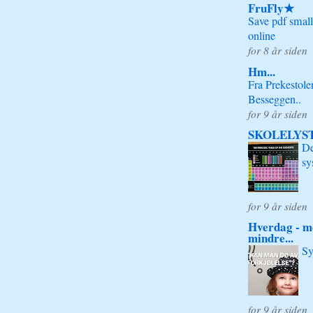
FruFly★
Save pdf small
online
for 8 år siden
Hm...
Fra Prekestolen
Besseggen..
for 9 år siden
SKOLELYS
De
sy
for 9 år siden
Hverdag - me
mindre...
Sy
for 9 år siden