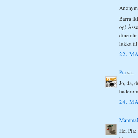
Anonym s
Barra ik
og! Åsse
dine når
lukka ti
22. MA
Pia
sa...
Jo, da, d
baderoms
24. MA
Mamma
Hei Pia: