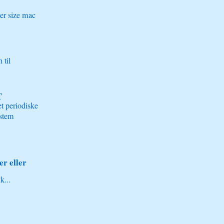
er size mac
 til
T
t periodiske
stem
r eller
k...