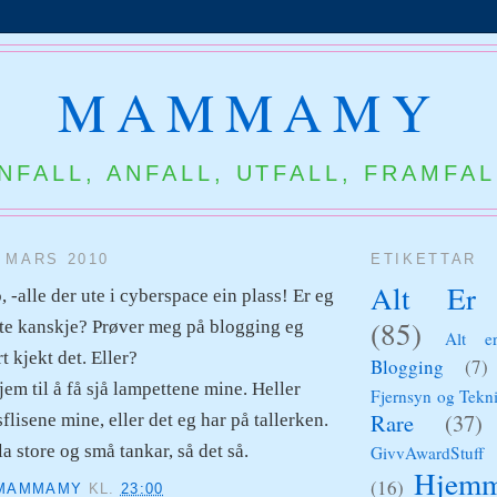
MAMMAMY
NNFALL, ANFALL, UTFALL, FRAMFAL
 MARS 2010
ETIKETTAR
Alt Er 
 -alle der ute i cyberspace ein plass! Er eg
(85)
 ute kanskje? Prøver meg på blogging eg
Alt er
rt kjekt det. Eller?
Blogging
(7)
jem til å få sjå lampettene mine. Heller
Fjernsyn og Tekn
Rare
(37)
lisene mine, eller det eg har på tallerken.
 store og små tankar, så det så.
GivvAwardStuff
Hjemm
(16)
MAMMAMY
KL.
23:00