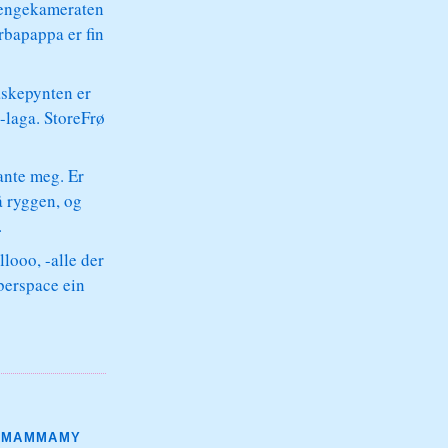
sengekameraten
rbapappa er fin
åskepynten er
-laga. StoreFrø
ante meg. Er
å ryggen, og
.
looo, -alle der
berspace ein
MAMMAMY