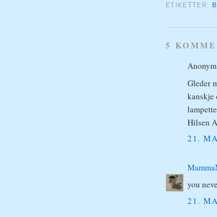
ETIKETTER:
B
5 KOMME
Anonym s
Gleder m
kanskje 
lampette
Hilsen 
21. MA
Mamma
you neve
21. MA