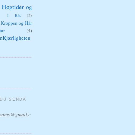
Høgtider og
)
I Bås
(2)
Kroppen og Hår
tur
(4)
nKjærligheten
 DU SENDA
amy@gmail.c