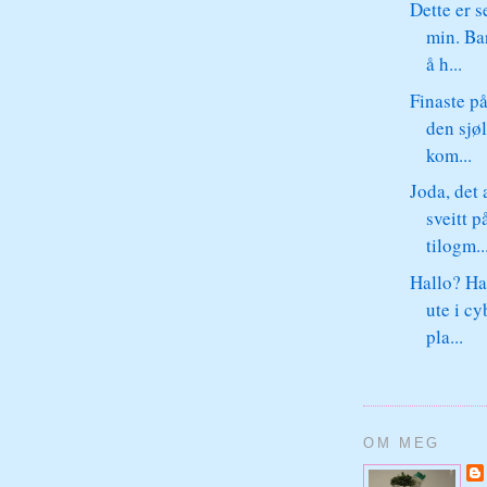
Dette er 
min. Ba
å h...
Finaste p
den sjøl
kom...
Joda, det 
sveitt p
tilogm..
Hallo? Hal
ute i cy
pla...
OM MEG