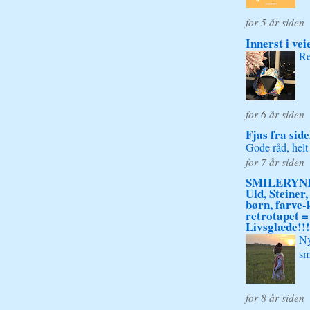
for 5 år siden
Innerst i vei
Re
for 6 år siden
Fjas fra side
Gode råd, helt 
for 7 år siden
SMILERYNK
Uld, Steiner
børn, farve-
retrotapet =
Livsglæde!!!
Ny
sm
for 8 år siden