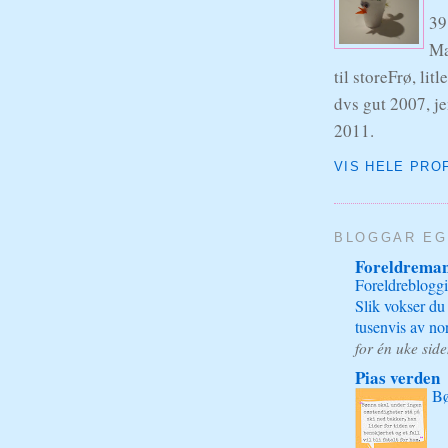
39
Ma
til storeFrø, lit
dvs gut 2007, je
2011.
VIS HELE PRO
BLOGGAR EG
Foreldrema
Foreldreblogg
Slik vokser du
tusenvis av no
for én uke sid
Pias verden
Bø