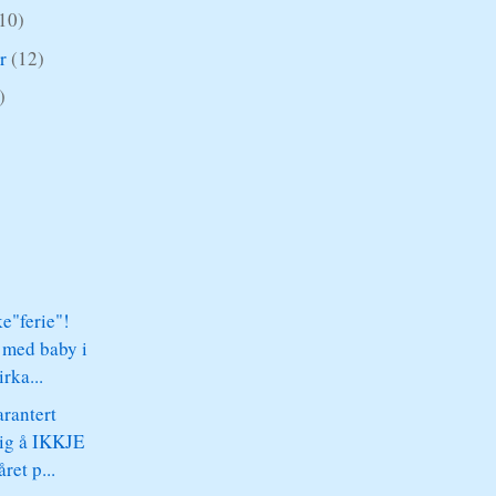
10)
er
(12)
)
)
e"ferie"!
med baby i
irka...
arantert
ig å IKKJE
ret p...