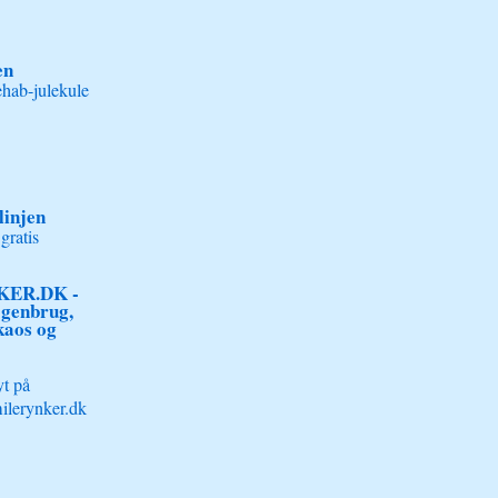
en
hab-julekule
linjen
gratis
ER.DK -
, genbrug,
kaos og
t på
ilerynker.dk